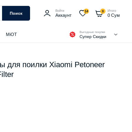
Войти
Итого
14
0
Поиск
Аккаунт
0
Сум
Выгодные покупки
MiOT
Супер Скидки
 для поилки Xiaomi Petoneer
ilter