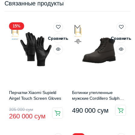
Связанные продукты
15%
Сравнить
Сравнить
Перчатки Xiaomi Supield
Ботинки утепленные
Airgel Touch Screen Gloves
мужские Cordillero Sulphur
Fleece
Первоначальная
Текущая
490 000
сум
305 000
сум
Этот
260 000
сум
Этот
цена
цена:
товар
товар
имеет
составляла
260
имеет