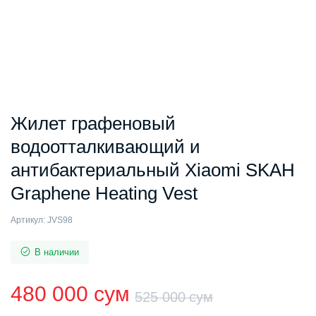
Жилет графеновый
водоотталкивающий и
антибактериальный Xiaomi SKAH
Graphene Heating Vest
Артикул:
JVS98
В наличии
480 000
сум
525 000
сум