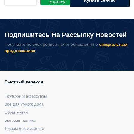
Купить сейчас
корзину
для
очистителя
воздуха
Xiaomi
Smart
Подпишитесь На Рассылку Новостей
Air
Purifier
Получайте по электронной почте обновления о
специальных
4
предложениях
.
Pro
Filter
(M15R-
FLP)
количество
Быстрый переход
Ноутбуки и аксессуары
Все для умного дома
Образ жизни
Бытовая техника
Товары для животных