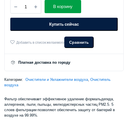
Антибактериальный
В корзину
фильтр
для
очистителя
Купить сейчас
воздуха
Xiaomi
Smart
Air
Сравнить
Добавить в список желаемого
Purifier
4
Pro
Filter
Платная доставка по городу
(M15R-
FLP)
количество
Категории:
Очистители и Увлажнители воздуха
,
Очиститель
воздуха
Фильтр обеспечивает эффективное удаление формальдегида,
аллергенов, пыли, пыльцы, мелкодисперсных частиц РМ2.5. 5
слоев фильтрации позволяют обеспечить защиту от бактерий в
воздухе на 99.99%.