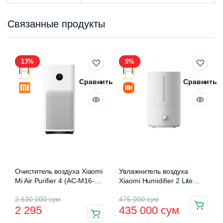
Связанные продукты
13%
9%
Сравнить
Сравнить
Очиститель воздуха Xiaomi
Увлажнитель воздуха
Mi Air Purifier 4 (AC-M16-
Xiaomi Humidifier 2 Lite
SC)
(MJJSQ06DY)
Первоначальная
Текущая
Первоначальная
Текущая
2 630 000
сум
475 000
сум
2 295
435 000
сум
цена
цена:
цена
цена: