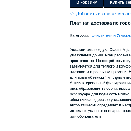
В корзину
Купить се
Xiaomi
Mijia
Добавить в список жела
Pure
Платная доставка по гор
Smart
Evaporative
Категории:
Очистители и Увлажн
Humidifier
3
Увлажнитель воздуха Xiaomi Mijia
(CJSJSQ02XY)
увлажнения до 400 мл/ч рассеив
4L
пространство. Попрощайтесь с су
затемняется для теплого и комфо
количество
влажности в реальном времени. 
для воды объемом 4 л, удовлетво
Антибактериальный фильтрующий 
риск образования плесени, вызва
резервуара для воды есть модуль
обеспечивая здоровое увлажнение.
автоматически определяет и нас
интеллектуальные сценарии, связ
или обогреватель.