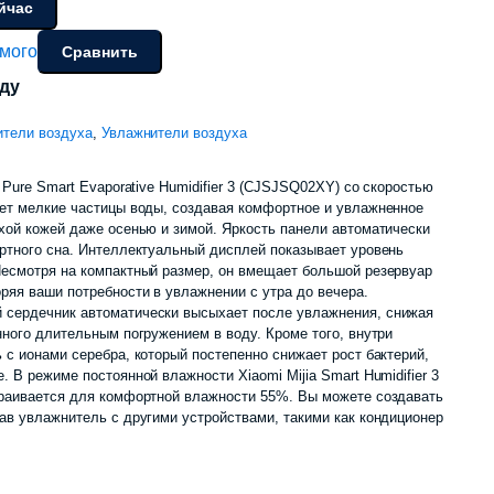
йчас
цена
цена:
емого
Сравнить
составляла
1
оду
1
190
ители воздуха
,
Увлажнители воздуха
590
000 сум.
 Pure Smart Evaporative Humidifier 3 (CJSJSQ02XY) со скоростью
ает мелкие частицы воды, создавая комфортное и увлажненное
000 сум.
хой кожей даже осенью и зимой. Яркость панели автоматически
ртного сна. Интеллектуальный дисплей показывает уровень
Несмотря на компактный размер, он вмещает большой резервуар
ряя ваши потребности в увлажнении с утра до вечера.
сердечник автоматически высыхает после увлажнения, снижая
нного длительным погружением в воду. Кроме того, внутри
 с ионами серебра, который постепенно снижает рост бактерий,
 В режиме постоянной влажности Xiaomi Mijia Smart Humidifier 3
траивается для комфортной влажности 55%. Вы можете создавать
ав увлажнитель с другими устройствами, такими как кондиционер