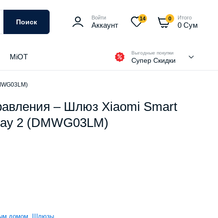
Войти
Итого
14
0
Поиск
Аккаунт
0
Сум
Выгодные покупки
MiOT
Супер Скидки
(DMWG03LM)
равления – Шлюз Xiaomi Smart
eway 2 (DMWG03LM)
ным домом
,
Шлюзы