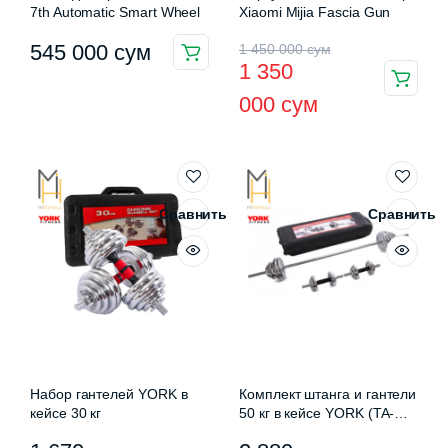
7th Automatic Smart Wheel
Xiaomi Mijia Fascia Gun
Первоначальная
Текущая
545 000
сум
1 450 000
сум
1 350
цена
цена:
000
сум
составляла
1
1
350
450
000 сум.
000 сум.
Сравнить
Сравнить
Набор гантелей YORK в
Комплект штанга и гантели
кейсе 30 кг
50 кг в кейсе YORK (TA-
1437-50CH)