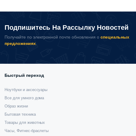
составляла
290
составляла
230
310
000 сум.
270
000 сум.
000 сум.
000 сум.
Подпишитесь На Рассылку Новостей
Получайте по электронной почте обновления о
специальных
предложениях
.
Быстрый переход
Ноутбуки и аксессуары
Все для умного дома
Образ жизни
Бытовая техника
Товары для животных
Часы, Фитнес-браслеты