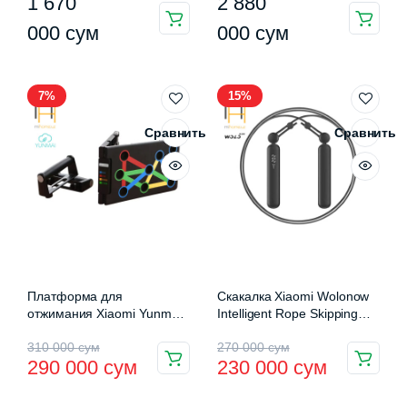
1 670
2 880
000
сум
000
сум
7%
15%
Сравнить
Сравнить
Платформа для
Скакалка Xiaomi Wolonow
отжимания Xiaomi Yunmai
Intelligent Rope Skipping
(YMPB-A601)
SRS 3.0
Первоначальная
Текущая
Первоначальная
Текущая
310 000
сум
270 000
сум
290 000
сум
230 000
сум
цена
цена:
цена
цена: