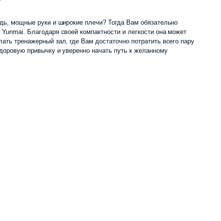
цена
цена:
удь, мощные руки и широкие плечи? Тогда Вам обязательно
 Yunmai. Благодаря своей компактности и легкости она может
составляла
290
лать тренажерный зал, где Вам достаточно потратить всего пару
здоровую привычку и уверенно начать путь к желанному
310
000 сум.
000 сум.