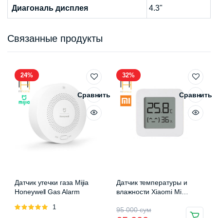
Диагональ дисплея
4.3"
Связанные продукты
24%
32%
Сравнить
Сравнить
Датчик утечки газа Mijia
Датчик температуры и
Honeywell Gas Alarm
влажности Xiaomi Mi
Temperature and Humidity 2
Оценка
1
Первоначальная
Текущая
95 000
сум
EAC (LYWSD03MMC)
5.00
из 5