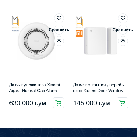
1
045
090
000 сум.
000 сум.
Сравнить
Сравнить
Датчик утечки газа Xiaomi
Датчик открытия дверей и
Aqara Natural Gas Alarm
окон Xiaomi Door Window
Detector (JT-BZ-01AQ/A)
Sensor 2 (MCCGQ02HL)
630 000
сум
145 000
сум