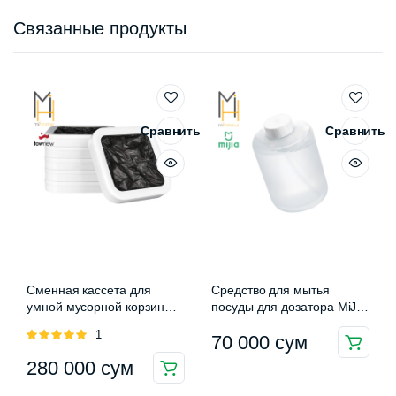
Связанные продукты
Сравнить
Сравнить
Сменная кассета для
Средство для мытья
умной мусорной корзины
посуды для дозатора MiJia
Townew T1 (6-шт)
Auromatic Foam Soap
Оценка
1
70 000
сум
Dispenser
5.00
из 5
280 000
сум