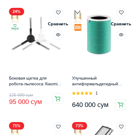
24%
Сравнить
Сравнить
Боковая щетка для
Улучшенный
робота-пылесоса Xiaomi
антиформальдегидный
Mijia LDS/Mi Robot
фильтр для очистителя
Оценка
1
Первоначальная
Текущая
125 000
сум
Vacuum-Mop P
воздуха Xiaomi Mi Air
5.00
из 5
95 000
сум
(STYTJ02YM-BS.B)
Purifier Filter S1
640 000
сум
цена
цена:
составляла
95
125
000 сум.
71%
73%
000 сум.