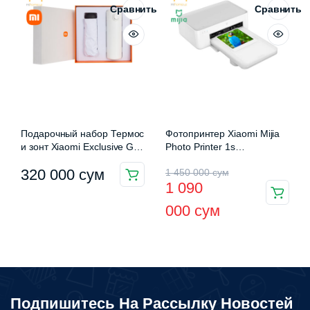
000
можно
Сравнить
Сравнить
000 сум
выбрать
на
странице
товара.
Подарочный набор Термос
Фотопринтер Xiaomi Mijia
и зонт Xiaomi Exclusive Gift
Photo Printer 1s
Box (C496-38A+ RUM501)
(ZPDYJ04HT)
Первоначальная
Текущая
320 000
сум
1 450 000
сум
1 090
цена
цена:
000
сум
составляла
1
1
090
450
000 сум.
000 сум.
Подпишитесь На Рассылку Новостей