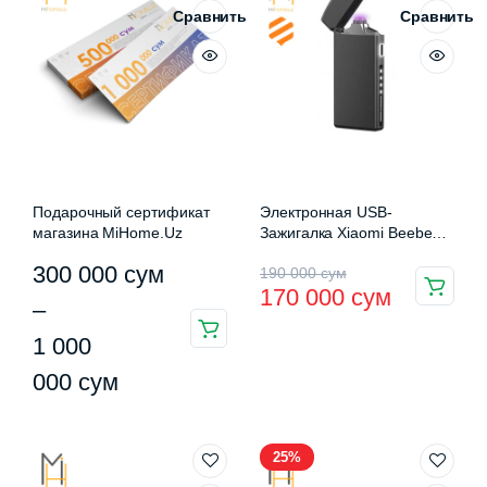
Сравнить
Сравнить
Подарочный сертификат
Электронная USB-
магазина MiHome.Uz
Зажигалка Xiaomi Beebest
L200
Диапазон
Первоначальная
Текущая
300 000
сум
190 000
сум
170 000
сум
цен:
цена
цена:
–
Этот
300
составляла
170
1 000
товар
000 сум
190
000 сум.
000
сум
имеет
–
000 сум.
несколько
вариаций.
1
25%
Опции