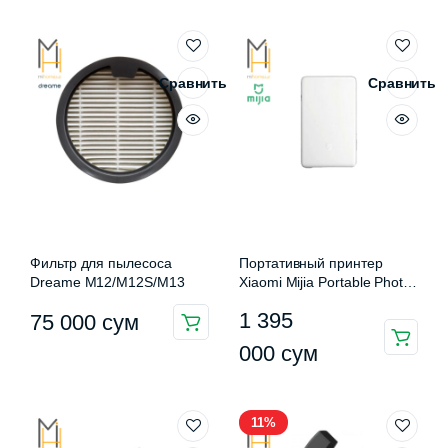
Сравнить
Сравнить
Фильтр для пылесоса
Портативный принтер
Dreame M12/M12S/M13
Xiaomi Mijia Portable Photo
Printer Pro KDRSHDY03HT
1 395
75 000
сум
000
сум
11%