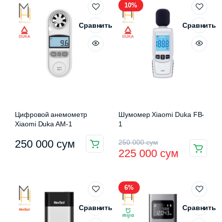
10%
410
000 сум.
000 сум.
000 сум.
Сравнить
Сравнить
Цифровой анемометр
Шумомер Xiaomi Duka FB-
Xiaomi Duka AM-1
1
Первоначальная
Текущая
250 000
сум
250 000
сум
225 000
сум
цена
цена:
составляла
225
6%
250
000 сум.
000 сум.
Сравнить
Сравнить