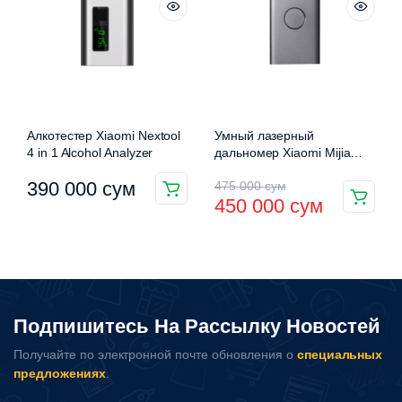
Алкотестер Xiaomi Nextool
Умный лазерный
4 in 1 Alcohol Analyzer
дальномер Xiaomi Mijia
Smart Laser Rangefinder
Первоначальная
Текущая
390 000
сум
475 000
сум
450 000
сум
цена
цена:
составляла
450
475
000 сум.
000 сум.
Подпишитесь На Рассылку Новостей
Получайте по электронной почте обновления о
специальных
предложениях
.