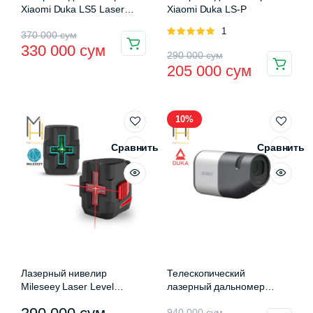
Xiaomi Duka LS5 Laser
Xiaomi Duka LS-P
Range Finder
Оценка
1
Первоначальная
Текущая
370 000
сум
5.00
из 5
330 000
сум
Первоначальная
Текущая
цена
цена:
290 000
сум
205 000
сум
цена
цена:
составляла
330
составляла
205
370
000 сум.
10%
290
000 сум.
000 сум.
000 сум.
Сравнить
Сравнить
Лазерный нивелир
Телескопический
Mileseey Laser Level
лазерный дальномер
L62R/L62G
Xiaomi Duka TR1
Диапазон
Первоначальная
Текущая
940 000
сум