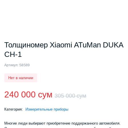
Толщиномер Xiaomi ATuMan DUKA
CH-1
Артикул:
S8S89
Нет в наличии
240 000
сум
305 000
сум
Первонач
Текущая
Категория:
Измерительные приборы
цена
цена:
Многие люди выбирают приобретение поддержанного автомобиля.