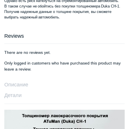
Однако есть риск наткнуться на отремонтированный автомобиль.
составлял
240
В таком случае не обойтись без покупки толщиномера Duka CH-1.
Получив надежные данные о толщине покрытия, вы сможете
305
000 сум.
выбрать надежный автомобиль.
000 сум.
Reviews
There are no reviews yet.
Only logged in customers who have purchased this product may
leave a review.
Описание
Детали