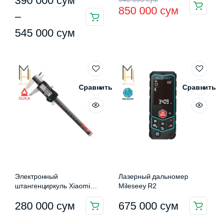
390 000
сум
850 000
сум
цен:
цена
цена:
–
Этот
390
составляла
850
545 000
сум
товар
имеет
000 сум
940
000 сум.
несколько
–
000 сум.
вариаций.
545
Опции
Сравнить
Сравнить
можно
000 сум
выбрать
на
странице
товара.
Электронный
Лазерный дальномер
штангенциркуль Xiaomi
Mileseey R2
Duka CA-2
280 000
сум
675 000
сум