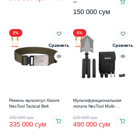
цена
цена:
цен:
–
Этот
составляла
395
90
150 000
сум
товар
имеет
460
000 сум.
000 сум
несколько
000 сум.
–
2%
6%
вариаций.
150
Опции
Сравнить
Сравнить
можно
000 сум
выбрать
на
странице
товара.
Ремень мультитул Xiaomi
Мультифункциональная
NexTool Tactical Belt
лопата NexTool Multi-
function Shovel (Large)
Первоначальная
Текущая
Первоначальная
Текущая
340 000
сум
520 000
сум
335 000
сум
490 000
сум
цена
цена:
цена
цена: