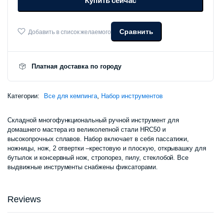
Купить сейчас
410
000 сум.
Сравнить
Добавить в список желаемого
000 сум.
Платная доставка по городу
Категории:
Все для кемпинга
,
Набор инструментов
Складной многофункциональный ручной инструмент для
домашнего мастера из великолепной стали HRC50 и
высокопрочных сплавов. Набор включает в себя пассатижи,
ножницы, нож, 2 отвертки –крестовую и плоскую, открывашку для
бутылок и консервный нож, стропорез, пилу, стеклобой. Все
выдвижные инструменты снабжены фиксаторами.
Reviews