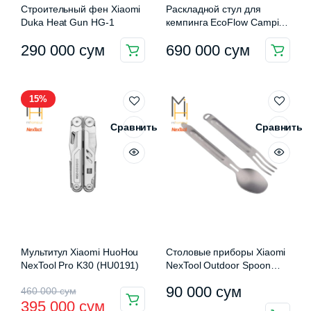
Строительный фен Xiaomi
Раскладной стул для
Duka Heat Gun HG-1
кемпинга EcoFlow Camping
Chair
290 000
сум
690 000
сум
15%
Сравнить
Сравнить
Мультитул Xiaomi HuoHou
Столовые приборы Xiaomi
NexTool Pro K30 (HU0191)
NexTool Outdoor Spoon
Fork (KT5525)
Первоначальная
Текущая
Диапазон
90 000
сум
460 000
сум
395 000
сум