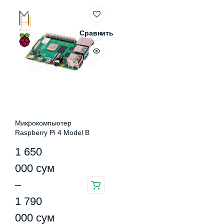
Сравнить
Микрокомпьютер
Raspberry Pi 4 Model B
Диапазон
1 650
цен:
000
сум
1
–
Этот
650
1 790
товар
имеет
000 сум
000
сум