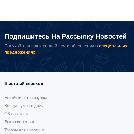
несколько
–
вариаций.
1
Опции
можно
790
выбрать
000 сум
Подпишитесь На Рассылку Новостей
на
странице
Получайте по электронной почте обновления о
специальных
товара.
предложениях
.
Быстрый переход
Ноутбуки и аксессуары
Все для умного дома
Образ жизни
Бытовая техника
Товары для животных