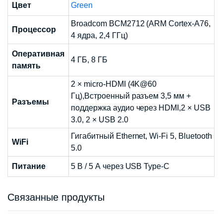
Цвет
Green
Broadcom BCM2712 (ARM Cortex-A76,
Процессор
4 ядра, 2,4 ГГц)
Оперативная
4 ГБ, 8 ГБ
память
2 × micro-HDMI (4K@60
Гц),Встроенный разъем 3,5 мм +
Разъемы
поддержка аудио через HDMI,2 × USB
3.0, 2 × USB 2.0
Гигабитный Ethernet, Wi-Fi 5, Bluetooth
WiFi
5.0
Питание
5 В / 5 А через USB Type-C
Связанные продукты