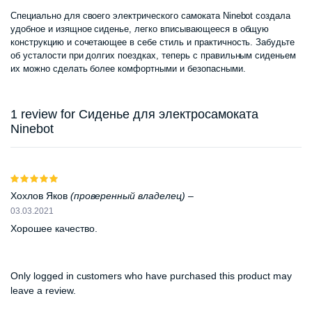
цена
цена:
Специально для своего электрического самоката Ninebot создала
удобное и изящное сиденье, легко вписывающееся в общую
составлял
640
конструкцию и сочетающее в себе стиль и практичность. Забудьте
об усталости при долгих поездках, теперь с правильным сиденьем
655
000 сум.
их можно сделать более комфортными и безопасными.
000 сум.
1 review for
Сиденье для электросамоката
Ninebot
Оценка
5
из 5
Хохлов Яков
(проверенный владелец)
–
03.03.2021
Хорошее качество.
Only logged in customers who have purchased this product may
leave a review.