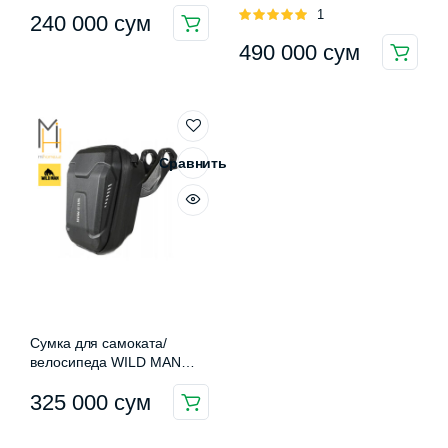
Bicycle Handlebar Bag GD9
Оценка
1
240 000
сум
PLUS
5.00
из 5
490 000
сум
Сравнить
Сумка для самоката/
велосипеда WILD MAN
Bicycle Handlebar Bag E8
325 000
сум