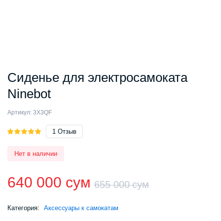
Сиденье для электросамоката
Ninebot
Артикул:
3X3QF
Рейтинг
1
1
Отзыв
5.00
из 5
на основе
Нет в наличии
опроса
пользователя
640 000
сум
655 000
сум
Первонач
Текущая
Категория:
Аксессуары к самокатам