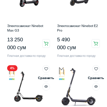
Электосамокат Ninebot
Электосамокат Ninebot E2
Max G3
Pro
13 250
5 490
нимальная
ксимальная
а
а
000
сум
000
сум
Платная доставка по городу
Платная доставка по городу
4%
Сравнить
Сравнить