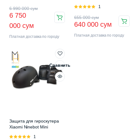
Оценка
1
Первоначальная
Текущая
6 990 000
сум
5.00
из 5
6 750
Первоначальная
Текущая
цена
цена:
655 000
сум
640 000
сум
000
сум
цена
цена:
составляла
6
Платная доставка по городу
составляла
640
Платная доставка по городу
6
750
655
000 сум.
990
000 сум.
000 сум.
000 сум.
Сравнить
Защита для гироскутера
Xiaomi Ninebot Mini
Оценка
1