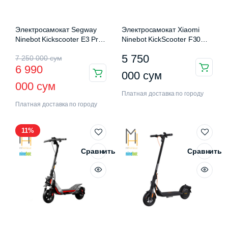
Электросамокат Segway
Электросамокат Xiaomi
Ninebot Kickscooter E3 Pro
Ninebot KickScooter F30
(051902CN)
Plus
Первоначальная
Текущая
5 750
7 250 000
сум
6 990
цена
цена:
000
сум
000
сум
составляла
6
Платная доставка по городу
Платная доставка по городу
7
990
250
000 сум.
11%
000 сум.
Сравнить
Сравнить