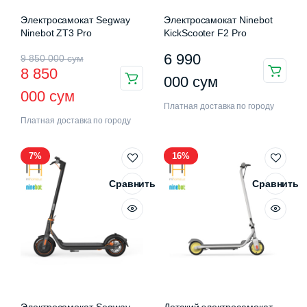
Электросамокат Segway
Электросамокат Ninebot
Ninebot ZT3 Pro
KickScooter F2 Pro
Первоначальная
Текущая
6 990
9 850 000
сум
8 850
цена
цена:
000
сум
000
сум
составляла
8
Платная доставка по городу
Платная доставка по городу
9
850
850
000 сум.
7%
16%
000 сум.
Сравнить
Сравнить