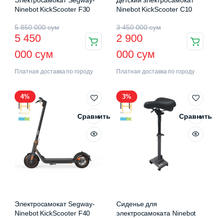
Электросамокат Segway-
Детский электросамокат
Ninebot KickScooter F30
Ninebot KickScooter C10
Первоначальная
Текущая
Первоначальная
Текущая
5 850 000
сум
3 450 000
сум
5 450
2 900
цена
цена:
цена
цена:
000
сум
000
сум
составляла
5
составляла
2
Платная доставка по городу
Платная доставка по городу
5
450
3
900
850
000 сум.
450
000 сум.
4%
3%
000 сум.
000 сум.
Сравнить
Сравнить
Электросамокат Segway-
Сиденье для
Ninebot KickScooter F40
электросамоката Ninebot