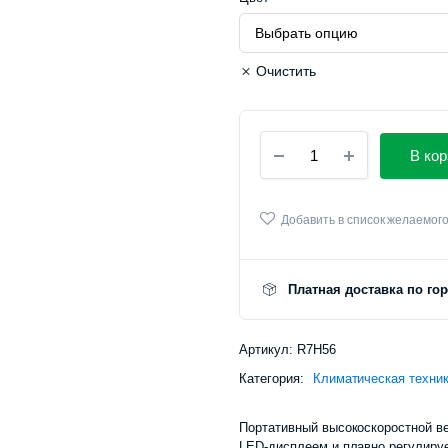
Очистить
Портативный
В кор
вентилятор
Solove
F15
High
Добавить в список желаемог
Speed
Rocker
Fan
Платная доставка по го
количество
Артикул:
R7H56
Категория:
Климатическая техни
Портативный высокоскоростной в
LED‑дисплеем и плавно регулиру