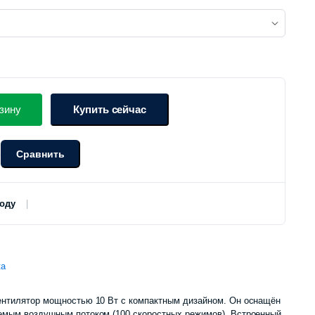
цена
цена:
составляла
245
275
000 сум.
зину
Купить сейчас
000 сум.
Сравнить
о
роду
ка
ентилятор мощностью 10 Вт с компактным дизайном. Он оснащён
емым воздушным потоком (100 скоростных режимов). Встроенный