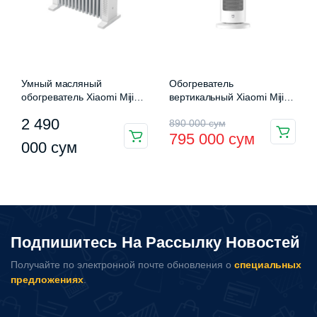
Умный масляный
Обогреватель
обогреватель Xiaomi Mijia
вертикальный Xiaomi Mijia
Graphene Oil Heater
Heater 2000W
Первоначальная
Текущая
2 490
890 000
сум
(YTDNQ01Z)
(LSNFJ03ZM)
795 000
сум
цена
цена:
000
сум
составляла
795
890
000 сум.
000 сум.
Подпишитесь На Рассылку Новостей
Получайте по электронной почте обновления о
специальных
предложениях
.