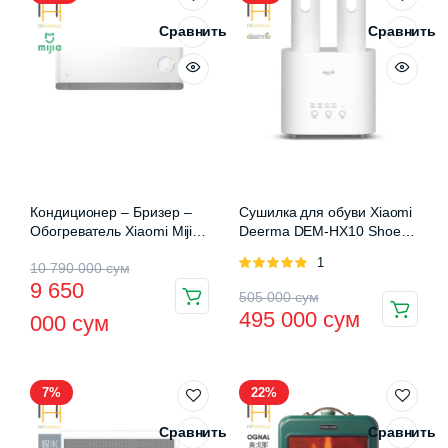
Сравнить
Сравнить
Кондиционер – Бризер –
Сушилка для обуви Xiaomi
Обогреватель Xiaomi Mijia
Deerma DEM-HX10 Shoe
Fresh Air Conditioner (KFR-
Dryer
Оценка
1
Первоначальная
Текущая
10 790 000
сум
35GW/F3A1)
5.00
из 5
9 650
Первоначальная
Текущая
цена
цена:
505 000
сум
495 000
сум
000
сум
цена
цена:
составляла
9
составляла
495
10
650
505
000 сум.
7%
22%
790
000 сум.
000 сум.
000 сум.
Сравнить
Сравнить