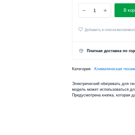
Настольный
В кор
обогреватель
Xiaomi
Douhe
Portable
Добавить в список желаемог
Heater
(DH-
QN04)
Платная доставка по го
количество
Категория:
Климатическая техни
Электрический обогревать для ген
модель может использоваться дл
Предусмотрена кнопка, которая 