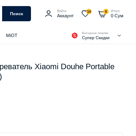
Войти
Итого
14
0
Поиск
Аккаунт
0
Сум
Выгодные покупки
MiOT
Супер Скидки
еватель Xiaomi Douhe Portable
)