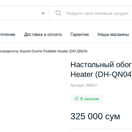
упление
Доставка и оплата
Гарантия
Наши магазины
греватель Xiaomi Douhe Portable Heater (DH-QN04)
Настольный обогр
Heater (DH-QN04
Артикул:
XR8A7
В наличии
325 000
сум