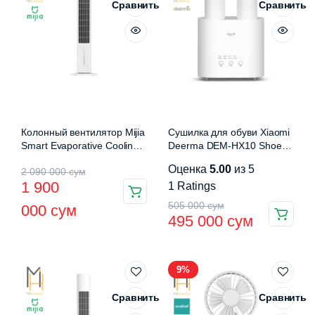
Сравнить
Сравнить
Колонный вентилятор Mijia
Сушилка для обуви Xiaomi
Smart Evaporative Cooling
Deerma DEM-HX10 Shoe
Fan (ZFSLFS01DM)
Dryer
Первоначальная
Текущая
Оценка
5.00
из 5
2 090 000
сум
1 900
1
Ratings
цена
цена:
Первоначальная
Текущая
505 000
сум
000
сум
составляла
1
495 000
сум
цена
цена:
2
900
составляла
495
090
000 сум.
9%
505
000 сум.
000 сум.
000 сум.
Сравнить
Сравнить