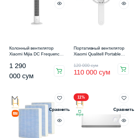
Колонный вентилятор
Портативный вентилятор
Xiaomi Mijia DC Frequency
Xiaomi Qualitell Portable
Conversion Tower Fan
Handheld Fan (ZS6003)
Первоначальная
Текущая
1 290
120 000
сум
(BPTS01DM)
110 000
сум
цена
цена:
000
сум
составляла
110
120
000 сум.
11%
000 сум.
Сравнить
Сравнить