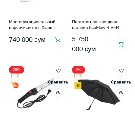
Многофункциональный
Портативная зарядная
пароочиститель Xiaomi
станция EcoFlow RIVER 3
Deerma Steam Cleaner
Max (572 Вт·ч)
5 750
740 000
сум
DEM-ZQ610
000
сум
26%
4%
Сравнить
Сравнить