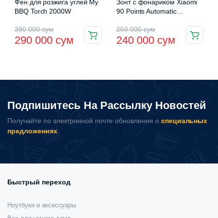
Фен для розжига углей My
Зонт с фонариком Xiaomi
BBQ Torch 2000W
90 Points Automatic
Reverse Folding Umbrella
Первоначальная
Текущая
Первоначальная
Текущая
390 000
сум
250 000
сум
290 000
сум
240 000
сум
цена
цена:
цена
цена:
составляла
290
составляла
240
390
000 сум.
250
000 сум.
000 сум.
000 сум.
Подпишитесь На Рассылку Новостей
Получайте по электронной почте обновления о
специальных
предложениях
.
Быстрый переход
Ноутбуки и аксессуары