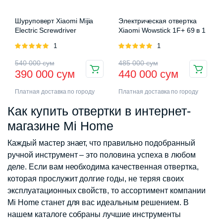
Шуруповерт Xiaomi Mijia
Электрическая отвертка
Electric Screwdriver
Xiaomi Wowstick 1F+ 69 в 1
Оценка
1
Оценка
1
5.00
из 5
5.00
из 5
Первоначальная
Текущая
Первоначальная
Текущая
540 000
сум
485 000
сум
390 000
сум
440 000
сум
цена
цена:
цена
цена:
Платная доставка по городу
Платная доставка по городу
составляла
390
составляла
440
Как купить отвертки в интернет-
540
000 сум.
485
000 сум.
магазине Mi Home
000 сум.
000 сум.
Каждый мастер знает, что правильно подобранный
ручной инструмент – это половина успеха в любом
деле. Если вам необходима качественная отвертка,
которая прослужит долгие годы, не теряя своих
эксплуатационных свойств, то ассортимент компании
Mi Home станет для вас идеальным решением. В
нашем каталоге собраны лучшие инструменты