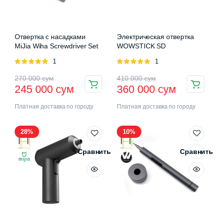
Отвертка с насадками
Электрическая отвертка
MiJia Wiha Screwdriver Set
WOWSTICK SD
Оценка
1
Оценка
1
5.00
из 5
5.00
из 5
Первоначальная
Текущая
Первоначальная
Текущая
270 000
сум
410 000
сум
245 000
сум
360 000
сум
цена
цена:
цена
цена:
Платная доставка по городу
Платная доставка по городу
составляла
245
составляла
360
270
000 сум.
410
000 сум.
28%
10%
000 сум.
000 сум.
Сравнить
Сравнить