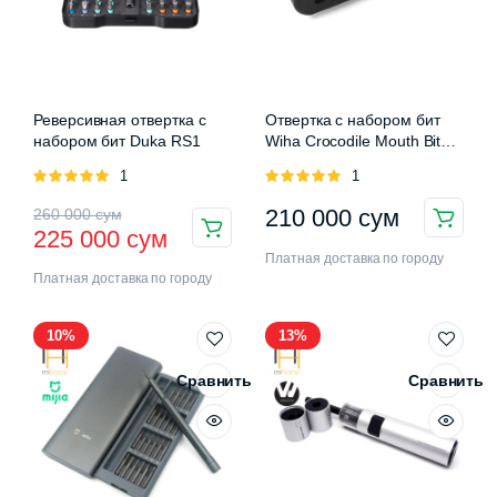
Реверсивная отвертка с
Отвертка с набором бит
набором бит Duka RS1
Wiha Crocodile Mouth Bit
Black 17 Piece Set
Оценка
1
Оценка
1
нимальная
ксимальная
5.00
из 5
5.00
из 5
а
а
Первоначальная
Текущая
210 000
сум
260 000
сум
225 000
сум
цена
цена:
Платная доставка по городу
Платная доставка по городу
составляла
225
260
000 сум.
10%
13%
000 сум.
Сравнить
Сравнить