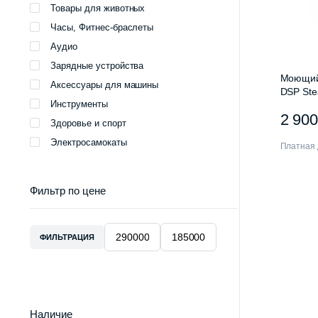
Товары для животных
Часы, Фитнес-браслеты
Аудио
Зарядные устройства
Моющий
Аксессуары для машины
DSP Ste
Инструменты
1 Pink
2 90
Здоровье и спорт
Электросамокаты
Платная 
Фильтр по цене
ФИЛЬТРАЦИЯ
Минимальная
Максимальная
цена
цена
Наличие