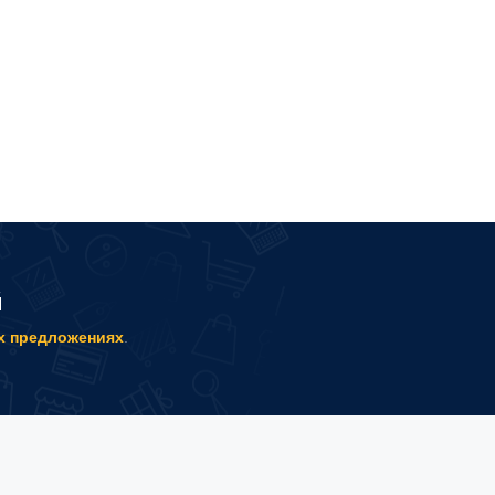
й
х предложениях
.