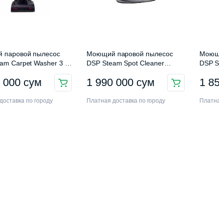
 паровой пылесос
Моющий паровой пылесос
Моющи
am Carpet Washer 3 в
DSP Steam Spot Cleaner
DSP S
KD2047
0 000
сум
1 990 000
сум
1 8
доставка по городу
Платная доставка по городу
Платна