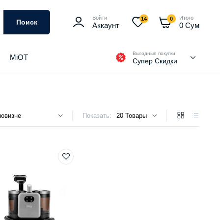
Войти
Итого
14
0
Поиск
Аккаунт
0
Сум
Выгодные покупки
MiOT
Супер Скидки
Показать: