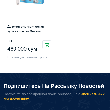
Детская электрическая
зубная щётка Xiaomi
MomoNano PTR-S1
от
Этот
460 000
сум
товар
Платная доставка по городу
имеет
несколько
вариаций.
Опции
можно
Подпишитесь На Рассылку Новостей
выбрать
Получайте по электронной почте обновления о
специальных
на
предложениях
.
странице
товара.