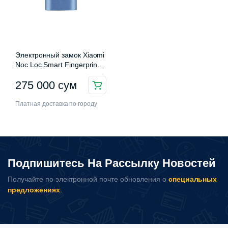
Электронный замок Xiaomi
Noc Loc Smart Fingerprint
Padlock
275 000
сум
Платная доставка по городу
Подпишитесь На Рассылку Новостей
Получайте по электронной почте обновления о
специальных
предложениях
.