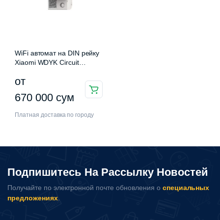
WiFi автомат на DIN рейку
Xiaomi WDYK Circuit
Breaker (ZJSB9-125Z)
от
нимальная
ксимальная
а
а
Этот
670 000
сум
товар
Платная доставка по городу
имеет
несколько
вариаций.
Опции
можно
Подпишитесь На Рассылку Новостей
выбрать
Получайте по электронной почте обновления о
специальных
на
предложениях
.
странице
товара.