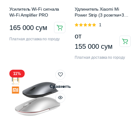
Усилитель Wi-Fi сигнала
Удлинитель Xiaomi Mi
Wi-Fi Amplifier PRO
Power Strip (3 розетки+3
USB)
Оценка
1
165 000
сум
5.00
из 5
от
Платная доставка по городу
Этот
155 000
сум
товар
Платная доставка по городу
имеет
несколько
11%
вариаций.
Опции
Сравнить
можно
выбрать
на
странице
товара.