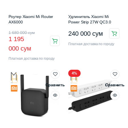
Роутер Xiaomi Mi Router
Удлинитель Xiaomi Mi
AX6000
Power Strip 27W QC3.0
Первоначальная
Текущая
240 000
сум
1 680 000
сум
1 195
цена
цена:
Платная доставка по городу
000
сум
составляла
1
Платная доставка по городу
1
195
680
000 сум.
4%
000 сум.
Сравнить
Сравнить