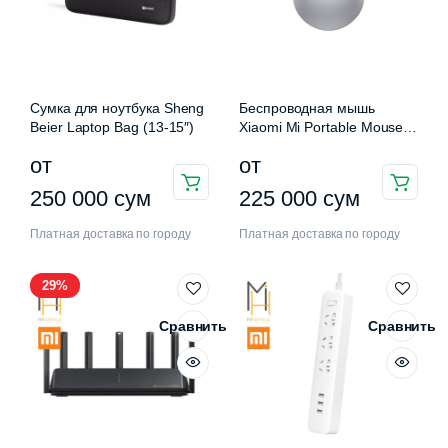
Сумка для ноутбука Sheng
Беспроводная мышь
Beier Laptop Bag (13-15″)
Xiaomi Mi Portable Mouse 2
(BXSBMW02)
от
от
нимальная
ксимальная
а
а
Этот
Этот
250 000
сум
225 000
сум
товар
товар
Платная доставка по городу
Платная доставка по городу
имеет
имеет
несколько
несколько
29%
вариаций.
вариаций.
Опции
Опции
Сравнить
Сравнить
можно
можно
выбрать
выбрать
на
на
странице
странице
товара.
товара.