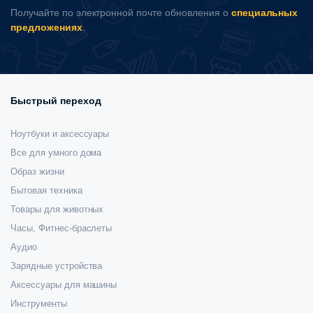
Получайте по электронной почте обновления о
специальных
предложениях
.
Быстрый переход
Ноутбуки и аксессуары
Все для умного дома
Образ жизни
Бытовая техника
Товары для животных
Часы, Фитнес-браслеты
Аудио
Зарядные устройства
Аксессуары для машины
Инструменты